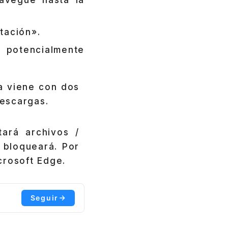
navegue hasta la
tación».
s potencialmente
a viene con dos
escargas.
ará archivos /
 bloqueará. Por
crosoft Edge.
Seguir