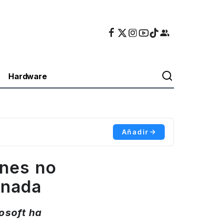
Hardware
Añadir
ones no
inada
osoft ha