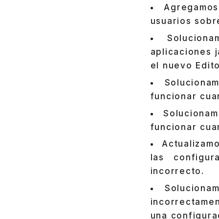
Agregamos 
usuarios sobr
Solucion
aplicaciones 
el nuevo Edit
Soluciona
funcionar cua
Solucionam
funcionar cua
Actualizamo
las configu
incorrecto.
Soluciona
incorrectame
una configurac