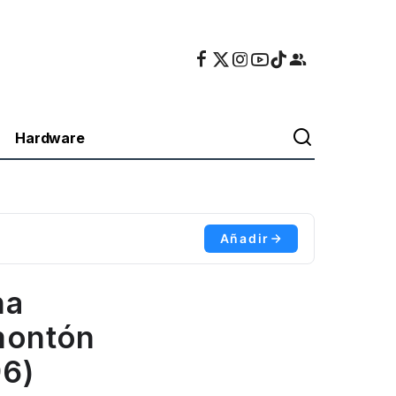
Hardware
Añadir
na
montón
96)