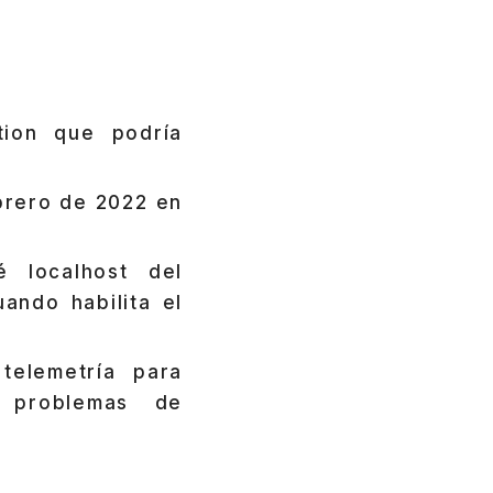
tion que podría
brero de 2022 en
 localhost del
ando habilita el
elemetría para
 problemas de