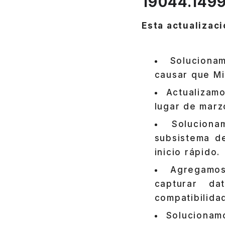
19044.1499
Esta actualizaci
Soluciona
causar que Mi
Actualizamo
lugar de marz
Solucion
subsistema de
inicio rápido.
Agregamo
capturar d
compatibilida
Solucionam