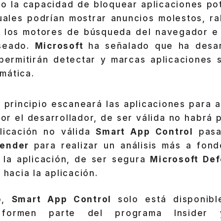
o la capacidad de bloquear aplicaciones po
uales podrían mostrar anuncios molestos, ral
ar los motores de búsqueda del navegador e i
seado.
Microsoft
ha señalado que ha desar
permitirán detectar y marcas aplicaciones
mática.
 principio escaneará las aplicaciones para a
or el desarrollador, de ser válida no habrá 
licación no válida
Smart App Control
pasa
fender
para realizar un análisis más a fond
e la aplicación, de ser segura
Microsoft De
 hacia la aplicación.
o,
Smart App Control
solo está disponib
 formen parte del programa Insider 