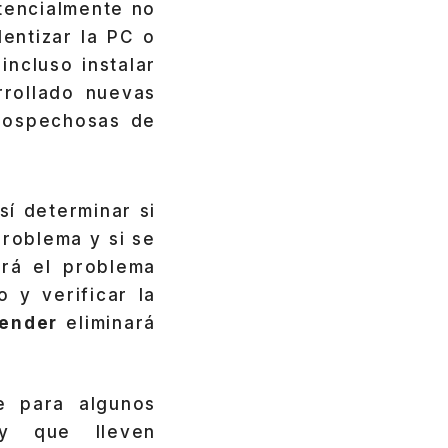
tencialmente no
entizar la PC o
ncluso instalar
rollado nuevas
 sospechosas de
sí determinar si
problema y si se
rá el problema
o y verificar la
fender
eliminará
le para algunos
y que lleven