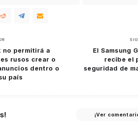
OR
SI
 no permitirá a
El Samsung G
tes rusos crear o
recibe el
anuncios dentro o
seguridad de m
su país
s!
¡Ver comentari