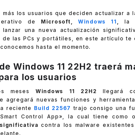
más los usuarios que deciden actualizar a l
perativo de
Microsoft,
Windows 11
,
la
 lanzar una nueva actualización significat
 de las PCs y portátiles, en este artículo t
e conocemos hasta el momento.
 de Windows 11 22H2 traerá m
para los usuarios
nos meses
Windows 11 22H2
llegará 
ue agregará nuevas funciones y herramient
la reciente
Build 22567
trajo consigo una f
Smart Control App», la cual tiene como ob
significativa
contra los malware existente
elante.