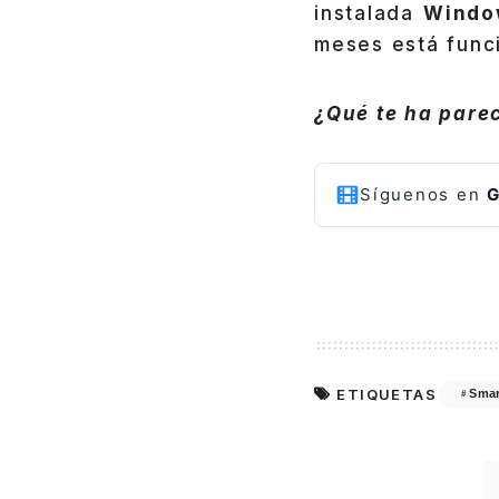
instalada
Windo
meses está func
¿Qué te ha parec
Síguenos en
G
ETIQUETAS
Smar