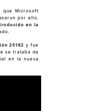
 que Microsoft
saron por alto.
troducido en la
nado.
ión 25182
y fue
e se trataba de
ial en la nueva