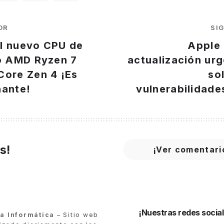
OR
SI
l nuevo CPU de
Apple 
io AMD Ryzen 7
actualización ur
Core Zen 4 ¡Es
so
nante!
vulnerabilidade
s!
¡Ver comentari
¡Nuestras redes social
ra Informática
– Sitio web