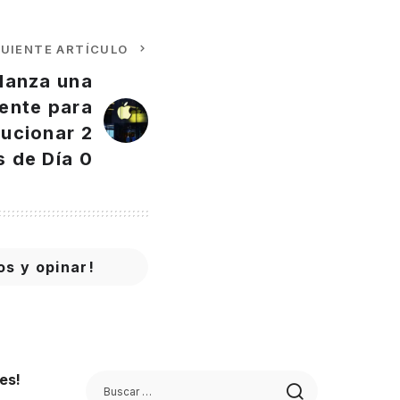
GUIENTE ARTÍCULO
lanza una
gente para
lucionar 2
s de Día 0
os y opinar!
es!