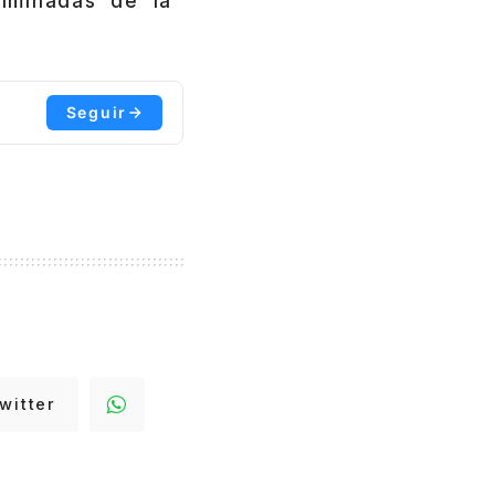
liminadas de la
Seguir
witter