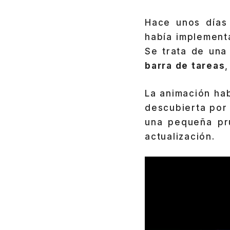
Hace unos días
había implement
Se trata de un
barra de tareas
,
La animación ha
descubierta po
una pequeña pru
actualización.