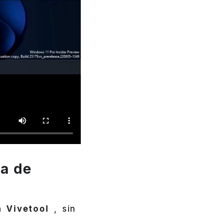
ra de
a Vivetool
, sin