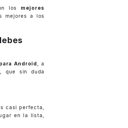
son los
mejores
s mejores a los
 debes
 para Android
, a
s, que sin duda
s casi perfecta,
gar en la lista,