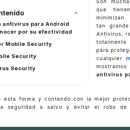
Son mucha
que tien
ntenido
minimizan 
 antivirus para Android
tan grand
nocer por su efectividad
Antivirus, 
totalmente
r Mobile Security
para proteg
ile Security
cualquier
m
mostram
rus Security
antivirus p
 esta forma y contando con la mejor prote
ra seguridad a salvo y evitar el robo de 