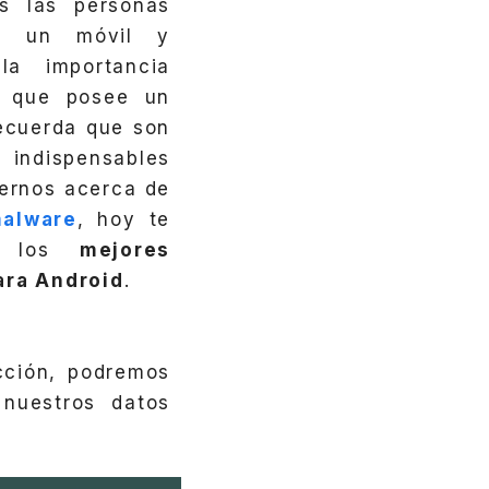
s las personas
en un móvil y
la importancia
e que posee un
recuerda que son
 indispensables
ernos acerca de
alware
, hoy te
os los
mejores
ara Android
.
cción, podremos
nuestros datos