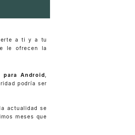
rte a ti y a tu
e le ofrecen la
s para Android
,
ridad podría ser
la actualidad se
timos meses que