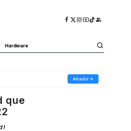
Hardware
Añadir
d que
22
d!