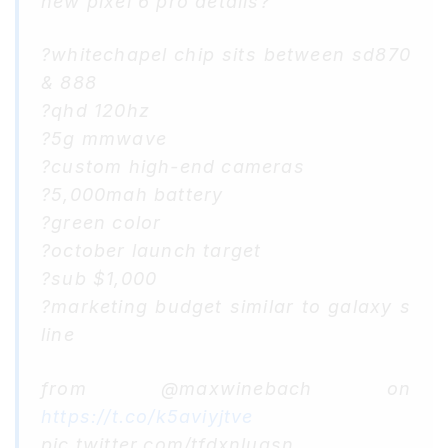
new pixel 6 pro details?
?whitechapel chip sits between sd870
& 888
?qhd 120hz
?5g mmwave
?custom high-end cameras
?5,000mah battery
?green color
?october launch target
?sub $1,000
?marketing budget similar to galaxy s
line
from @maxwinebach on
https://t.co/k5aviyjtve
pic.twitter.com/tfdxnluasn