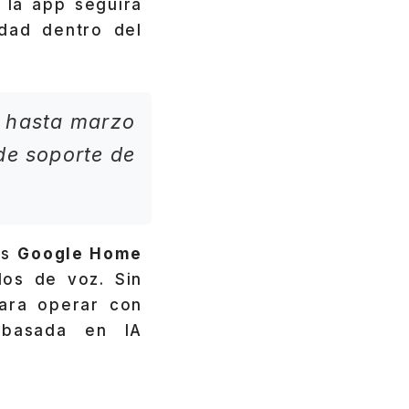
 la app seguirá
dad dentro del
o hasta marzo
 de soporte de
os
Google Home
dos de voz. Sin
para operar con
 basada en IA