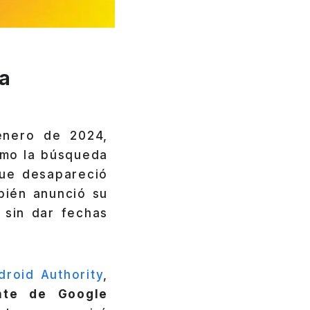
la
enero de 2024,
omo la búsqueda
que desapareció
bién anunció su
 sin dar fechas
droid Authority
,
nte de Google