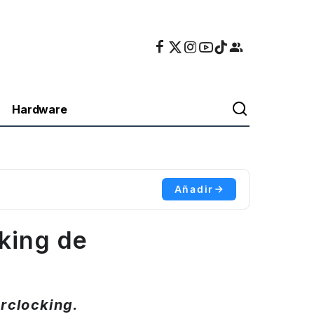
Hardware
Añadir
cking de
erclocking.