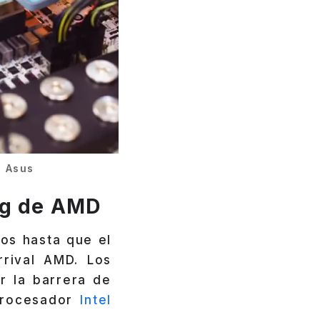
a Asus
ing de AMD
os hasta que el
rrival AMD. Los
r la barrera de
 procesador
Intel