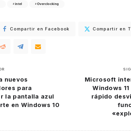
intel
Overclocking
Compartir en Facebook
Compartir en T
OR
SI
za nuevos
Microsoft int
dores para
Windows 11
r la pantalla azul
rápido desv
erte en Windows 10
fun
«expl