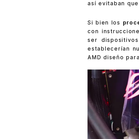
así evitaban que
Si bien los
proc
con instruccion
ser dispositivo
establecerían n
AMD diseño para