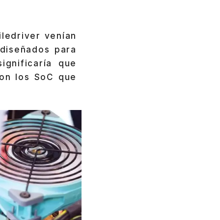
iledriver venían
 diseñados para
ignificaría que
con los SoC que