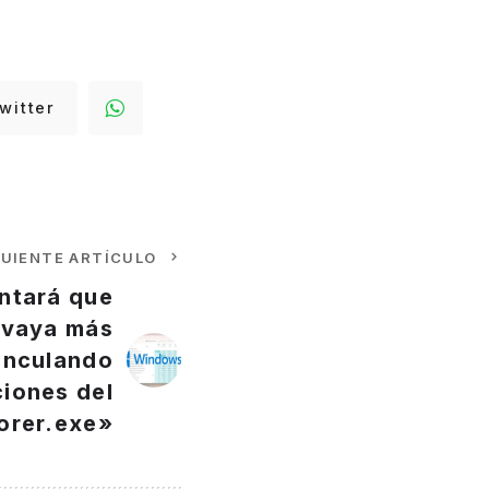
witter
GUIENTE ARTÍCULO
entará que
 vaya más
inculando
ciones del
orer.exe»