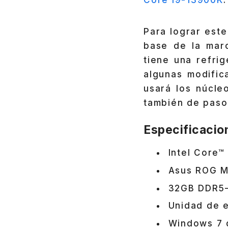
Core i9-13900K
.
Para lograr este
base de la mar
tiene una refrig
algunas modific
usará los núcle
también de paso 
Especificacion
Intel Core™
Asus ROG 
32GB DDR5
Unidad de e
Windows 7 