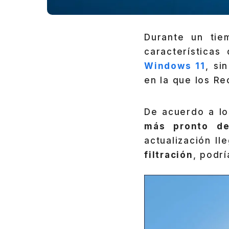
Durante un tie
característica
Windows 11
, si
en la que los Re
De acuerdo a l
más pronto de
actualización l
filtración
, podr