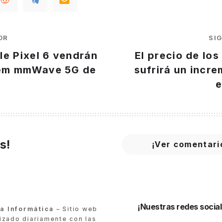
OR
SI
le Pixel 6 vendrán
El precio de los
em mmWave 5G de
sufrirá un incr
e
s!
¡Ver comentari
¡Nuestras redes social
ra Informática
– Sitio web
lizado diariamente con las