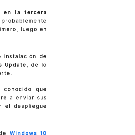
 en la tercera
o probablemente
rimero, luego en
 instalación de
s Update
, de lo
rte.
s conocido que
are
a enviar sus
r el despliegue
 de
Windows 10