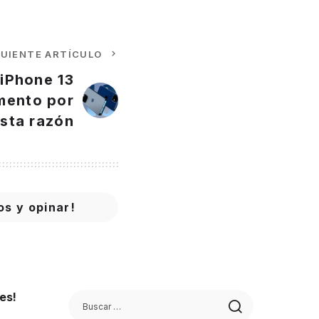
GUIENTE ARTÍCULO
 iPhone 13
emento por
sta razón
os y opinar!
es!