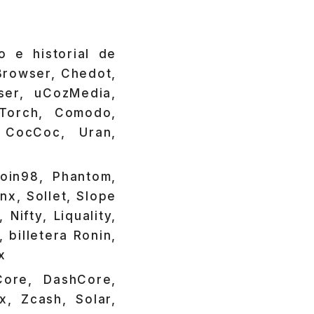
o e historial de
tBrowser, Chedot,
ser, uCozMedia,
 Torch, Comodo,
 CocCoc, Uran,
oin98, Phantom,
nx, Sollet, Slope
Nifty, Liquality,
, billetera Ronin,
x
Core, DashCore,
x, Zcash, Solar,