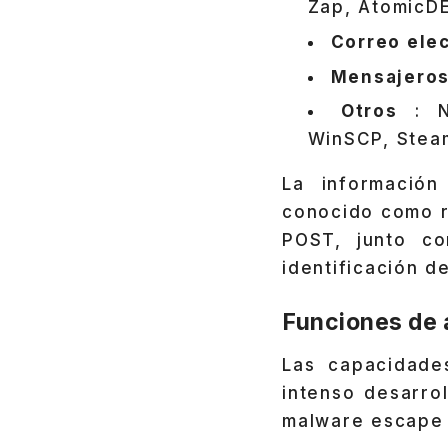
Zap, AtomicDE
Correo ele
Mensajero
Otros
: No
WinSCP, Stea
La información
conocido como re
POST, junto co
identificación d
Funciones de 
Las capacidade
intenso desarro
malware escape a