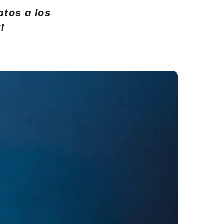
tos a los
!