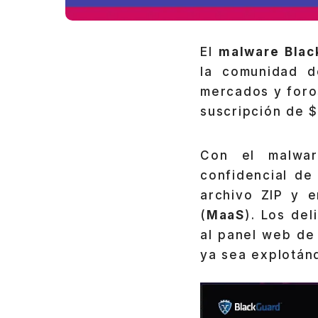
El
malware Blac
la comunidad d
mercados y foro
suscripción de 
Con el malwar
confidencial de
archivo ZIP y e
(
MaaS
). Los de
al panel web de
ya sea explotánd