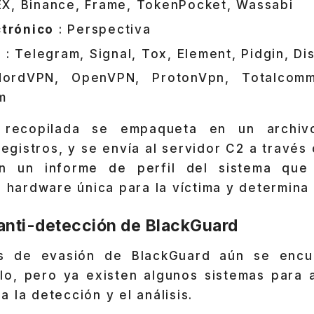
X, Binance, Frame, TokenPocket, Wassabi
ctrónico
: Perspectiva
s
: Telegram, Signal, Tox, Element, Pidgin, Di
rdVPN, OpenVPN, ProtonVpn, Totalcomman
m
 recopilada se empaqueta en un archiv
gistros, y se envía al servidor C2 a través 
n un informe de perfil del sistema que
e hardware única para la víctima y determina 
anti-detección de BlackGuard
s de evasión de BlackGuard aún se encu
llo, pero ya existen algunos sistemas para 
 la detección y el análisis.