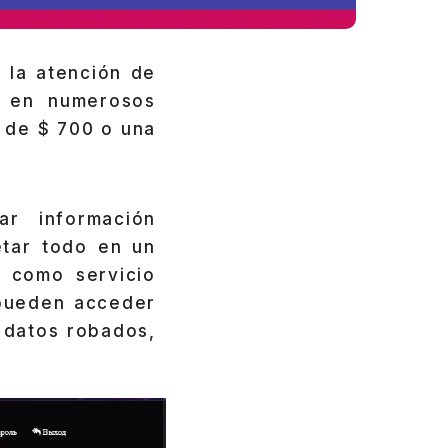
 la atención de
e en numerosos
 de $ 700 o una
r información
etar todo en un
e como servicio
 pueden acceder
 datos robados,