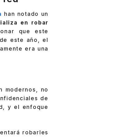
a
han notado un
ializa en robar
ionar que este
de este año, el
lamente era una
ón modernos, no
nfidenciales de
d, y el enfoque
tentará robarles