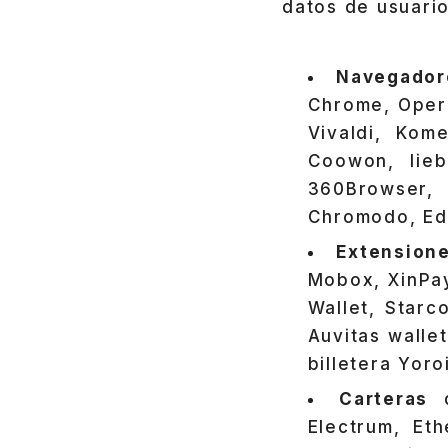
datos de usuario
Navegado
Chrome, Opera
Vivaldi, Kom
Coowon, lie
360Browser,
Chromodo, Ed
Extension
Mobox, XinPay
Wallet, Starc
Auvitas wallet
billetera Yoro
Carteras
d
Electrum, Et