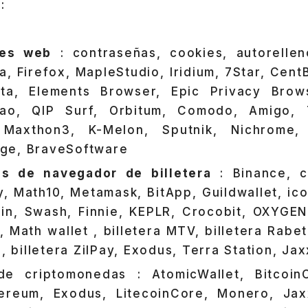
:
res web
: contraseñas, cookies, autorellen
, Firefox, MapleStudio, Iridium, 7Star, Cen
eta, Elements Browser, Epic Privacy Brow
bao, QIP Surf, Orbitum, Comodo, Amigo,
 Maxthon3, K-Melon, Sputnik, Nichrome,
ge, BraveSoftware
es de navegador de billetera
: Binance, c
, Math10, Metamask, BitApp, Guildwallet, ico
oin, Swash, Finnie, KEPLR, Crocobit, OXYGEN, 
, Math wallet , billetera MTV, billetera Rabet
i, billetera ZilPay, Exodus, Terra Station, Jax
e criptomonedas : AtomicWallet, Bitcoin
hereum, Exodus, LitecoinCore, Monero, Jax