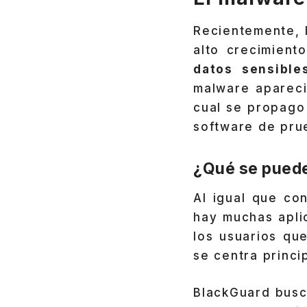
Recientemente,
alto crecimient
datos sensible
malware apareci
cual se propago
software de pru
¿Qué se puede
Al igual que co
hay muchas apli
los usuarios qu
se centra princi
BlackGuard busca