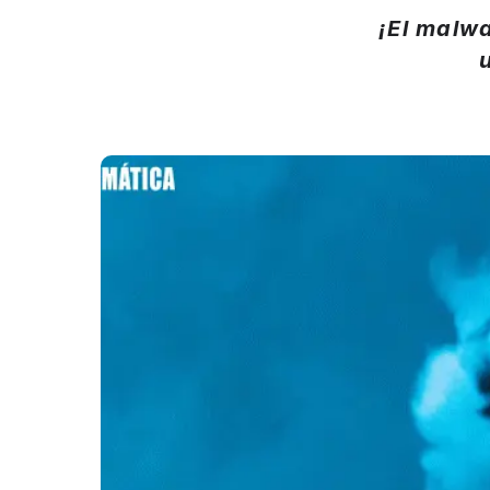
¡El malw