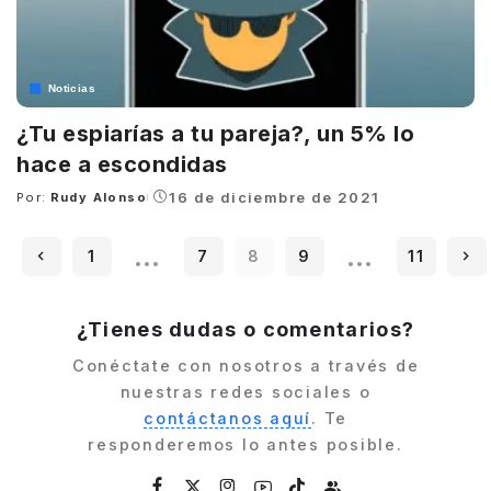
Noticias
¿Tu espiarías a tu pareja?, un 5% lo
hace a escondidas
16 de diciembre de 2021
Por:
Rudy Alonso
Posted
by
…
…
1
7
8
9
11
¿Tienes dudas o comentarios?
Conéctate con nosotros a través de
nuestras redes sociales o
contáctanos aquí
. Te
responderemos lo antes posible.