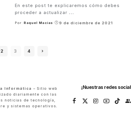
En este post te explicaremos cómo debes
proceder a actualizar
...
9 de diciembre de 2021
Por:
Raquel Macias
Posted
by
2
3
4
¡Nuestras redes social
ra Informática
– Sitio web
lizado diariamente con las
as noticias de tecnología,
re y sistemas operativos.