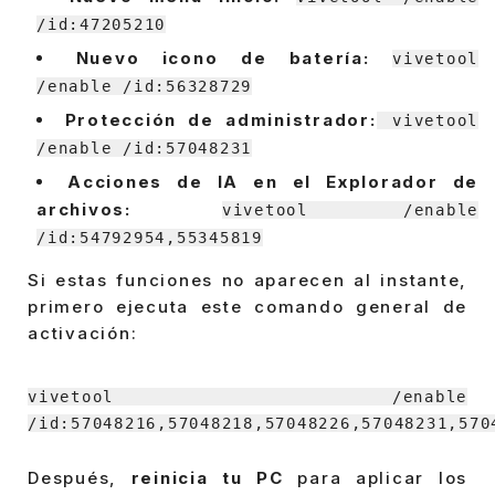
/id:47205210
Nuevo icono de batería:
vivetool
/enable /id:56328729
Protección de administrador:
vivetool
/enable /id:57048231
Acciones de IA en el Explorador de
archivos:
vivetool /enable
/id:54792954,55345819
Si estas funciones no aparecen al instante,
primero ejecuta este comando general de
activación:
vivetool /enable
/id:57048216,57048218,57048226,57048231,570
Después,
reinicia tu PC
para aplicar los