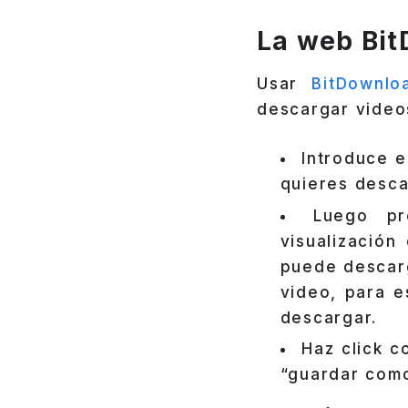
La web Bi
Usar
BitDownlo
descargar video
Introduce e
quieres desca
Luego pr
visualización
puede descarg
video, para e
descargar.
Haz click c
“guardar como”