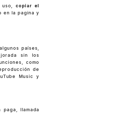
e uso,
copiar el
o en la pagina y
algunos países,
jorada sin los
funciones, como
reproducción de
ouTube Music y
n paga, llamada