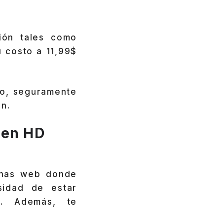
ión tales como
 costo a 11,99$
to, seguramente
ón.
 en HD
ginas web donde
sidad de estar
s. Además, te