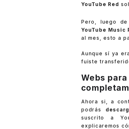
YouTube Red
sol
Pero, luego de
YouTube Music 
al mes, esto a p
Aunque sí ya er
fuiste transferi
Webs para 
completame
Ahora si, a con
podrás
descar
suscrito a Yo
explicaremos có