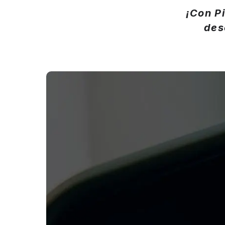
¡Con P
des