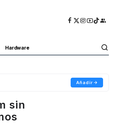
Hardware
Añadir
m sin
amos