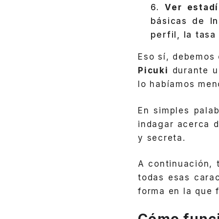
Ver estadí
básicas de I
perfil, la tas
Eso sí, debemos 
Picuki
durante un
lo habíamos men
En simples pala
indagar acerca 
y secreta.
A continuación, 
todas esas carac
forma en la que 
Cómo funci