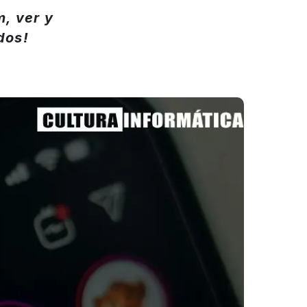
, ver y
dos!