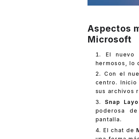
Aspectos m
Microsoft
El nuev
hermosos, lo 
Con el nu
centro. Inici
sus archivos 
Snap Layo
poderosa de 
pantalla.
El chat de
una forma más