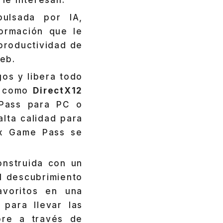
pulsada por IA,
ormación que le
 productividad de
eb.
os y libera todo
a como
DirectX12
Pass para PC o
lta calidad para
ox Game Pass se
onstruida con un
l descubrimiento
avoritos en una
 para llevar las
ore a través de