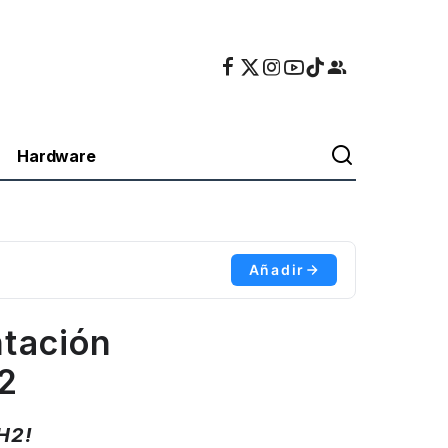
Hardware
Añadir
ntación
2
H2!