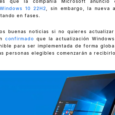
s que la compañía Microsoft anuncio of
 Windows 10 22H2
, sin embargo, la nueva a
tando en fases.
s buenas noticias si no quieres actualiza
an
confirmado
que la actualización Windows
nible para ser implementada de forma global,
las personas elegibles comenzarán a recibirl