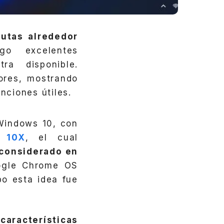
utas alrededor
o excelentes
ra disponible.
dores, mostrando
ciones útiles.
Windows 10, con
 10X
, el cual
 considerado en
ogle Chrome OS
po esta idea fue
s
características