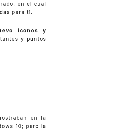
rado, en el cual
as para ti.
uevo iconos y
rtantes y puntos
ostraban en la
dows 10; pero la