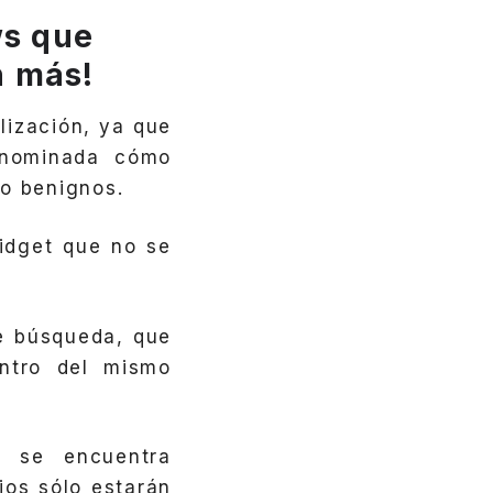
ws que
én más!
lización, ya que
enominada cómo
o benignos.
idget que no se
de búsqueda, que
entro del mismo
s se encuentra
ios sólo estarán