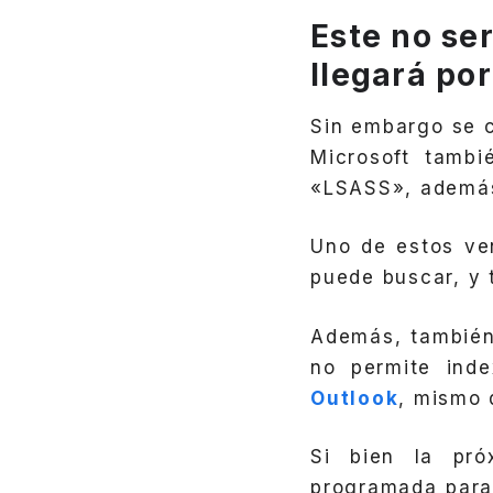
Este no se
llegará po
Sin embargo se c
Microsoft tamb
«LSASS», además
Uno de estos ve
puede buscar, y 
Además, también 
no permite inde
Outlook
, mismo 
Si bien la pró
programada para 