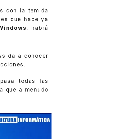
os con la temida
 es que hace ya
 Windows
, habrá
ws da a conocer
ecciones.
 pasa todas las
ma que a menudo