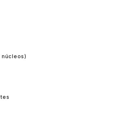
]
 núcleos)
s
etes