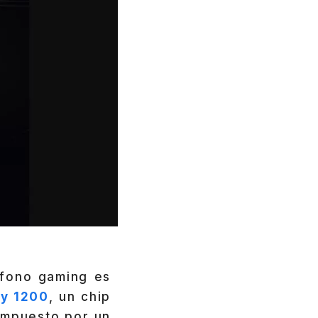
éfono gaming es
ty 1200
, un chip
ompuesto por un