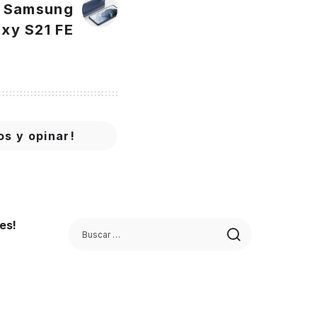
l Samsung
xy S21 FE
os y opinar!
es!