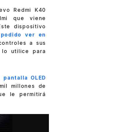
uevo Redmi K40
edmi que viene
ste dispositivo
 podido ver en
controles a sus
lo utilice para
na
pantalla OLED
il millones de
e le permitirá