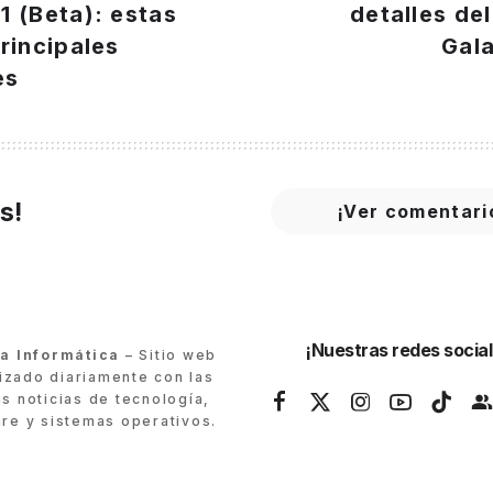
 (Beta): estas
detalles de
rincipales
Gala
es
s!
¡Ver comentari
¡Nuestras redes social
ra Informática
– Sitio web
lizado diariamente con las
as noticias de tecnología,
re y sistemas operativos.