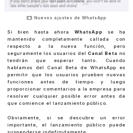
Nuevos ajustes de WhatsApp
Si bien hasta ahora
WhatsApp
se ha
mantenido completamente callada con
respecto a la nueva función, pero
seguramente los usuarios del
Canal Beta
no
tendrán que esperar tanto. Cuando
hablamos del Canal Beta de WhatsApp es
permitir que los usuarios prueben nuevas
funciones antes de tiempo y luego
proporcionar comentarios a la empresa para
resolver cualquier posible error antes de
que comience el lanzamiento público.
Obviamente, si se descubre un error
importante, el lanzamiento público puede
suspenderse indefinidamente.