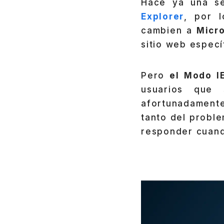
Hace ya una se
Explorer
, por 
cambien a
Micr
sitio web especí
Pero
el Modo I
usuarios que
afortunadamente
tanto del probl
responder cuand