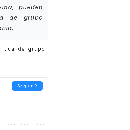
lema, pueden
ica de grupo
añía.
lítica de grupo
Seguir