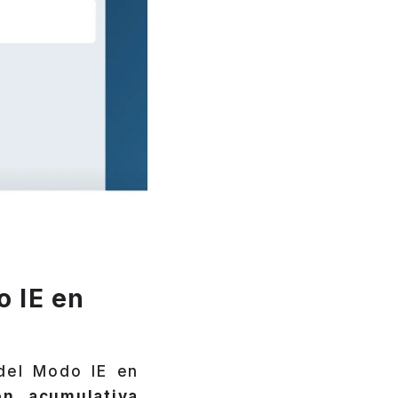
o IE en
del Modo IE en
ión acumulativa