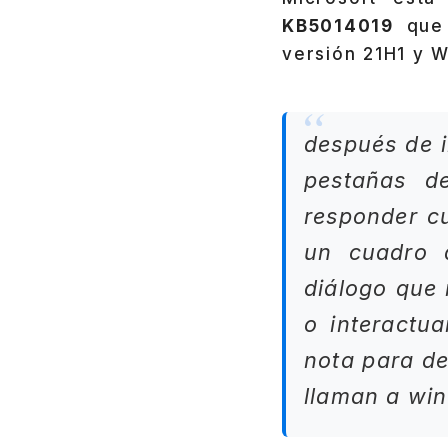
KB5014019
que 
versión 21H1 y W
después de i
pestañas d
responder c
un cuadro 
diálogo que 
o interactu
nota para de
llaman a win