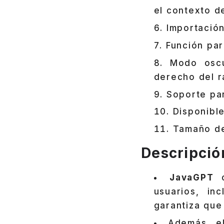
el contexto d
Importación
Función par
Modo oscu
derecho del r
Soporte pa
Disponibl
Tamaño de
Descripció
JavaGPT
c
usuarios, in
garantiza que
Además, 