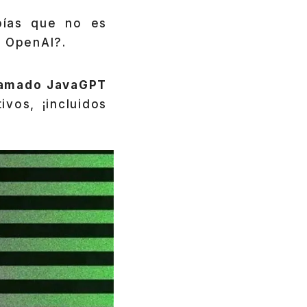
bías que no es
e OpenAI?.
lamado JavaGPT
vos, ¡incluidos