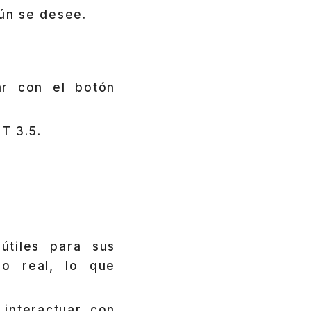
ún se desee.
ar con el botón
T 3.5.
útiles para sus
po real, lo que
 interactuar con