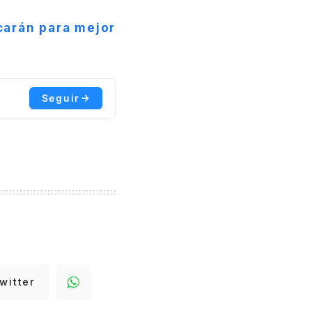
carán para mejor
Seguir
witter