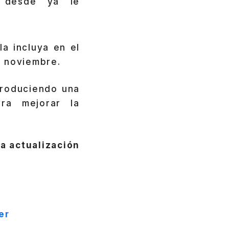
, desde ya le
a incluya en el
e noviembre.
troduciendo una
ra mejorar la
a actualización
er