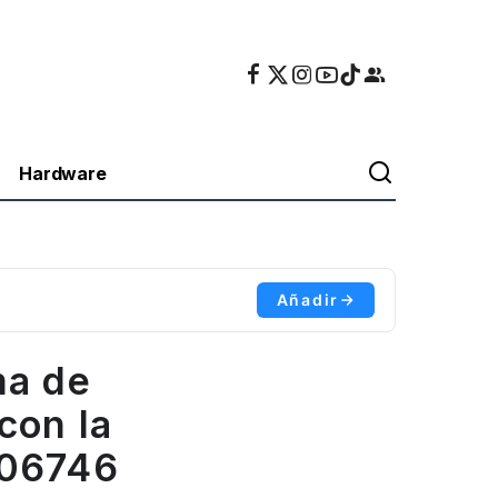
Hardware
Añadir
ma de
con la
006746