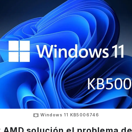
Windows 11 KB5006746
y AMD solución el problema de