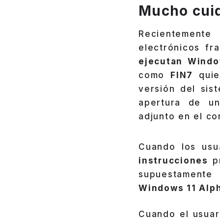
Mucho cui
Recientement
electrónicos fr
ejecutan Windo
como
FIN7
quie
versión del sis
apertura de u
adjunto en el c
Cuando los us
instrucciones
pr
supuestamente
Windows 11 Alp
Cuando el usuari