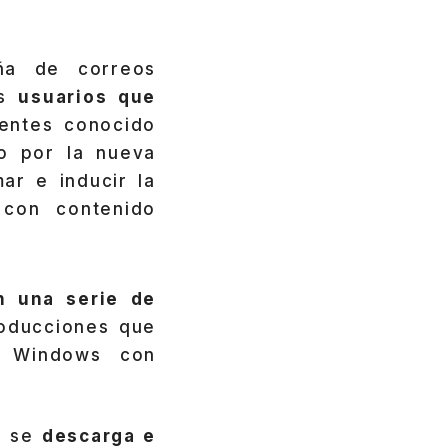
ña de correos
os
usuarios que
entes conocido
o por la nueva
ar e inducir la
con contenido
n una serie de
roducciones que
o Windows con
a, se
descarga e