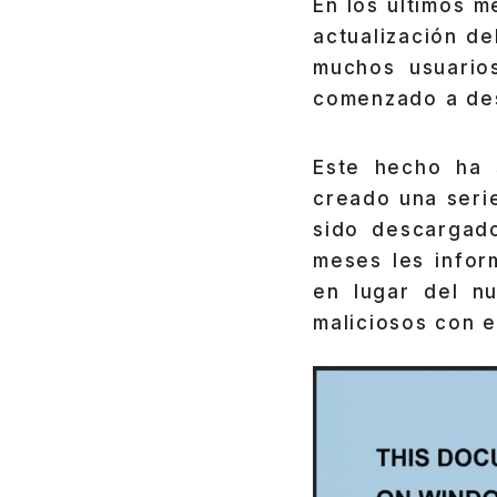
En los últimos 
actualización d
muchos usuario
comenzado a des
Este hecho ha 
creado una ser
sido descargad
meses les info
en lugar del n
maliciosos con e