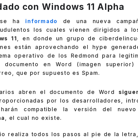
dado con Windows 11 Alpha
e se ha
informado
de una nueva campa
audulentos los cuales vienen dirigidos a l
ws 11
, en donde un grupo de ciberdelincu
nes están aprovechando el hype generad
tema operativo de los Redmond para legitim
n documento en Word (imagen superior) 
orreo, que por supuesto es Spam.
uarios abren el documento de Word
sigue
oporcionadas por los desarrolladores, int
 harán compatible la versión del nuev
ha
, el cual no existe.
o realiza todos los pasos al pie de la letr