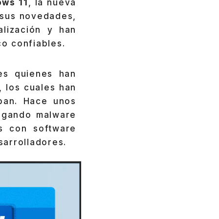
ws 11
, la nueva
 sus novedades,
lización y han
co confiables.
es quienes han
, los cuales han
ban. Hace unos
rgando malware
s con software
sarrolladores.