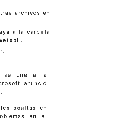
trae archivos en
aya a la carpeta
ivetool
.
r.
s se une a la
crosoft anunció
.
ales ocultas
en
roblemas en el