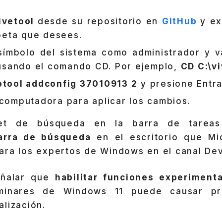
ivetool
desde su repositorio en
GitHub
y ex
peta que desees.
 símbolo del sistema como administrador y v
usando el comando CD. Por ejemplo,
CD C:\v
etool addconfig 37010913 2
y presione Entra
 computadora para aplicar los cambios.
et de búsqueda en la barra de tarea
arra de búsqueda
en el escritorio que Mi
ara los expertos de Windows en el canal Dev
eñalar que
habilitar funciones experiment
iminares de Windows 11 puede causar p
lización.