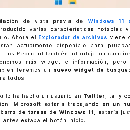
ilación de vista previa de
Windows 11 
troducido varias características notables 
rio. Ahora el
Explorador de archivos
viene 
stán actualmente disponible para prueba
s, los Redmond también introdujeron cambios
tenemos más widget e información, pero
mbién tenemos un
nuevo widget de búsque
ra todos.
to lo ha hecho un usuario en
Twitter
; tal y 
ión, Microsoft estaría trabajando en
un n
 barra de tareas de Windows 11
, estaría ju
 antes estaba el botón Inicio.