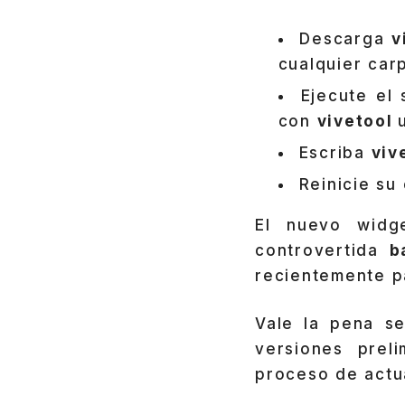
Descarga
v
cualquier car
Ejecute el
con
vivetool
Escriba
viv
Reinicie su
El nuevo widg
controvertida
b
recientemente p
Vale la pena s
versiones prel
proceso de actua