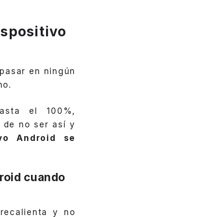
ispositivo
 pasar en ningún
no.
hasta el 100%,
de no ser así y
ivo Android se
droid cuando
recalienta y no