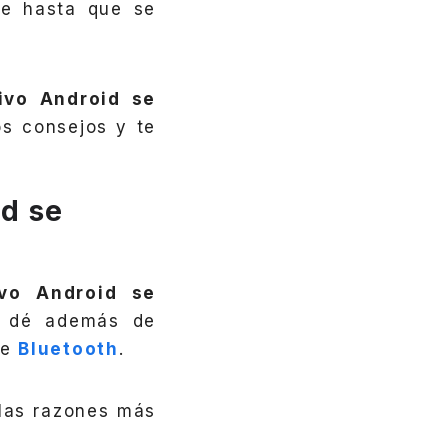
ue hasta que se
tivo Android se
os consejos y te
id se
ivo Android se
e dé además de
de
Bluetooth
.
las razones más