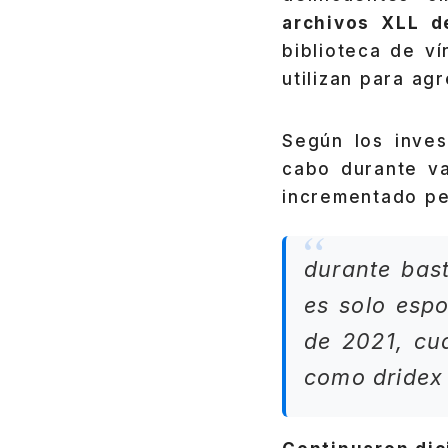
archivos XLL d
biblioteca de v
utilizan para ag
Según los inves
cabo durante va
incrementado pe
durante bast
es solo espo
de 2021, cu
como dridex