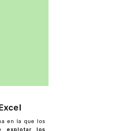
Excel
a en la que los
de
explotar los