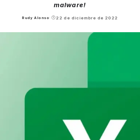
malware!
22 de diciembre de 2022
Rudy Alonso
Posted
by