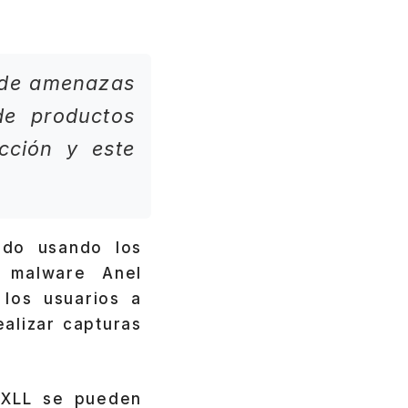
s de amenazas
de productos
cción y este
do usando los
 malware Anel
 los usuarios a
ealizar capturas
s XLL se pueden