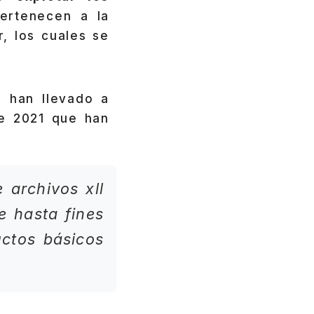
pertenecen a la
, los cuales se
e han llevado a
de 2021 que han
 archivos xll
e hasta fines
ctos básicos